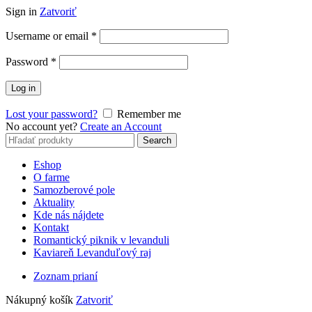
Sign in
Zatvoriť
Username or email
*
Password
*
Log in
Lost your password?
Remember me
No account yet?
Create an Account
Search
Search
for:
Eshop
O farme
Samozberové pole
Aktuality
Kde nás nájdete
Kontakt
Romantický piknik v levanduli
Kaviareň Levanduľový raj
Zoznam prianí
Nákupný košík
Zatvoriť