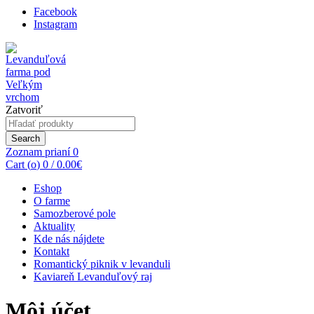
Facebook
Instagram
Zatvoriť
Search
for:
Search
Zoznam prianí
0
Cart (
o
)
0
/
0.00
€
Eshop
O farme
Samozberové pole
Aktuality
Kde nás nájdete
Kontakt
Romantický piknik v levanduli
Kaviareň Levanduľový raj
Môj účet