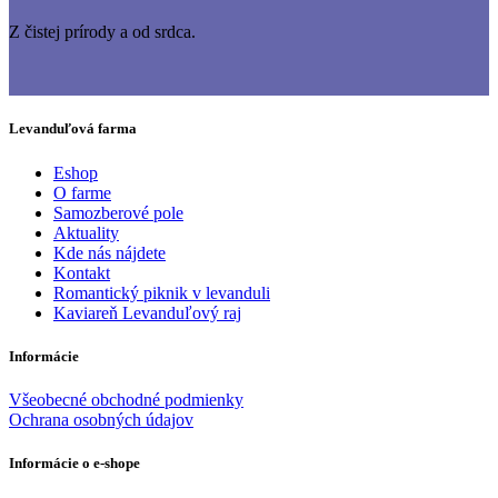
Z čistej prírody a od srdca.
Levanduľová farma
Eshop
O farme
Samozberové pole
Aktuality
Kde nás nájdete
Kontakt
Romantický piknik v levanduli
Kaviareň Levanduľový raj
Informácie
Všeobecné obchodné podmienky
Ochrana osobných údajov
Informácie o e-shope