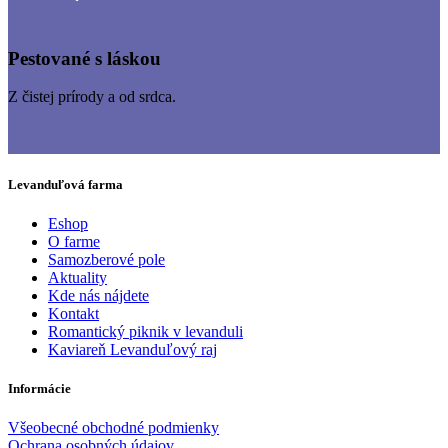
Pestované s láskou
Z čistej prírody a od srdca.
Levanduľová farma
Eshop
O farme
Samozberové pole
Aktuality
Kde nás nájdete
Kontakt
Romantický piknik v levanduli
Kaviareň Levanduľový raj
Informácie
Všeobecné obchodné podmienky
Ochrana osobných údajov