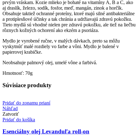
prvým vráskam. Kozie mlieko je bohaté na vitamíny A, B a C, ako
aj draslík, železo, sodík, fosfor, meď, mangán, zinok a horčík.
Obsahuje taktiež ochranné proteíny, ktoré majú silné antibakteriálne
a protiplesňové účinky a tak chránia a udržiavajú zdravú pokožku.
Tieto mydlá sú vhodné nielen pre zdravú pokožku, ale tiež na liečbu
rôznych kožných ochorení ako ekzém a psoriáza.
Mydlo je vyrobené ručne, v malých dávkach, preto sa môžu
vyskytnúť malé rozdiely vo farbe a vôni. Mydlo je balené v
papierovej krabičke.
Neobsahuje palmový olej, umelé vône a farbivá.
Hmotnosť: 70g
Súvisiace produkty
Pridať do zonamu prianí
Náhľad
Zatvoriť
Pridať do košíka
Esenciálny olej Levanduľa roll-on