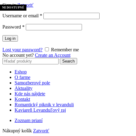
Sign in
Zatvoriť
NEDOSTUPNÉ
NEDOSTUPNÉ
Username or email
*
Password
*
Log in
Lost your password?
Remember me
No account yet?
Create an Account
Search
Search
for:
Eshop
O farme
Samozberové pole
Aktuality
Kde nás nájdete
Kontakt
Romantický piknik v levanduli
Kaviareň Levanduľový raj
Zoznam prianí
Nákupný košík
Zatvoriť