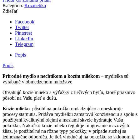
Kategória:
Kozmetika
Zdieľať
Facebook
Twitter
Pinterest
LinkedIn
Telegram
Popis
Popis
Prírodné mydlo s nechtíkom a kozím mliekom
– mydielka sú
vyrábané v obmedzenom množstve
Obsahujú kozie mlieko a výťažky z liečivých bylín, ktoré priaznivo
pôsobí na Vašu pleť a dušu.
Kozie mlieko
pôsobí na pokožku omladzujúco a oneskoruje
procesy starnutia. Pridáva mydielku zamatovú konzistenciu a spolu s
použitými kvalitnými olejmi a maslami skvele hydratuje Vašu
pokožku. Nakoľko kozie mlieko reguluje fungovanie mazových
žliaz, je použiteľné na rôzne typy pokožky, v prípade suchej sa
jednoznačne odporúča. Je tiež vhodné aj na pokožku so sklonom k