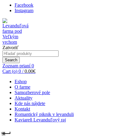
Facebook
Instagram
Zatvoriť
Search
for:
Search
Zoznam prianí
0
Cart (
o
)
0
/
0.00
€
Eshop
O farme
Samozberové pole
Aktuality
Kde nás nájdete
Kontakt
Romantický piknik v levanduli
Kaviareň Levanduľový raj