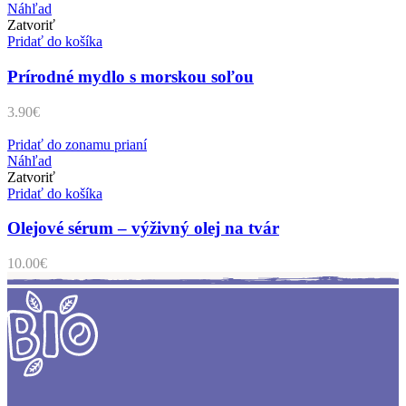
Náhľad
Zatvoriť
Pridať do košíka
Prírodné mydlo s morskou soľou
3.90
€
Pridať do zonamu prianí
Náhľad
Zatvoriť
Pridať do košíka
Olejové sérum – výživný olej na tvár
10.00
€