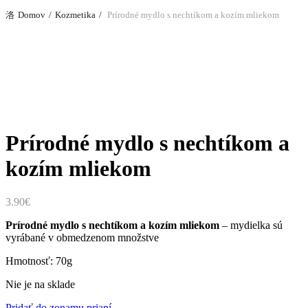
Domov
Kozmetika
Prírodné mydlo s nechtíkom a kozím mliekom
Zväčšiť
Prírodné mydlo s nechtíkom a
kozím mliekom
3.90
€
Prírodné mydlo s nechtíkom a kozím mliekom
– mydielka sú
vyrábané v obmedzenom množstve
Hmotnosť: 70g
Nie je na sklade
Pridať do zonamu prianí