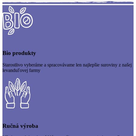
Bio produkty
Starostlivo vyberáme a spracovávame len najlepšie suroviny z našej
levanduľovej farmy
Ručná výroba