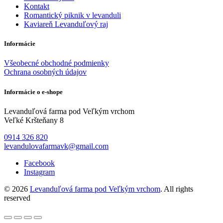
Kontakt
Romantický piknik v levanduli
Kaviareň Levanduľový raj
Informácie
Všeobecné obchodné podmienky
Ochrana osobných údajov
Informácie o e-shope
Levanduľová farma pod Veľkým vrchom
Veľké Kršteňany 8
0914 326 820
levandulovafarmavk@gmail.com
Facebook
Instagram
© 2026
Levanduľová farma pod Veľkým vrchom
. All rights
reserved