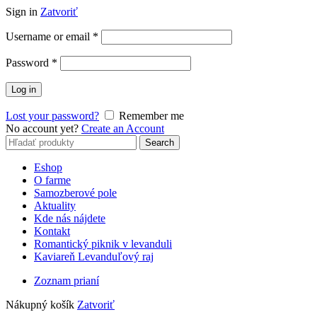
Sign in
Zatvoriť
Username or email
*
Password
*
Log in
Lost your password?
Remember me
No account yet?
Create an Account
Search
Search
for:
Eshop
O farme
Samozberové pole
Aktuality
Kde nás nájdete
Kontakt
Romantický piknik v levanduli
Kaviareň Levanduľový raj
Zoznam prianí
Nákupný košík
Zatvoriť