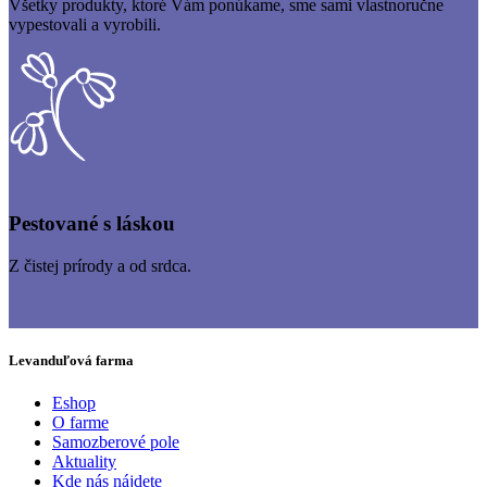
Všetky produkty, ktoré Vám ponúkame, sme sami vlastnoručne
vypestovali a vyrobili.
Pestované s láskou
Z čistej prírody a od srdca.
Levanduľová farma
Eshop
O farme
Samozberové pole
Aktuality
Kde nás nájdete