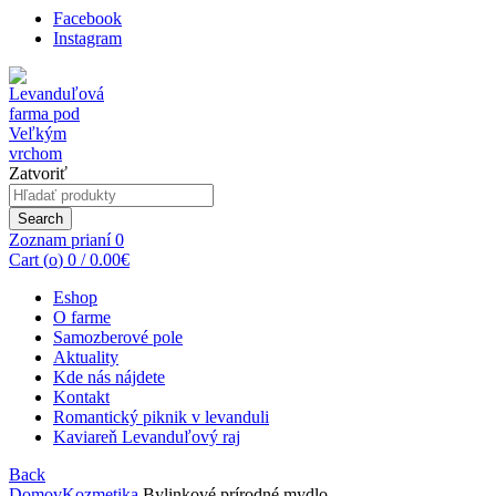
Facebook
Instagram
Zatvoriť
Search
for:
Search
Zoznam prianí
0
Cart (
o
)
0
/
0.00
€
Eshop
O farme
Samozberové pole
Aktuality
Kde nás nájdete
Kontakt
Romantický piknik v levanduli
Kaviareň Levanduľový raj
Back
Domov
Kozmetika
Bylinkové prírodné mydlo