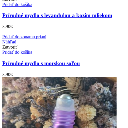
Pridať do košíka
Prírodné mydlo s levandulou a kozím mliekom
3.90
€
Pridať do zonamu prianí
Náhľad
Zatvoriť
Pridať do košíka
Prírodné mydlo s morskou soľou
3.90
€