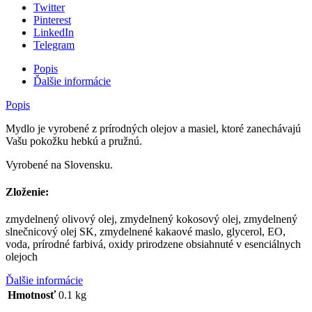
Twitter
Pinterest
LinkedIn
Telegram
Popis
Ďalšie informácie
Popis
Mydlo je vyrobené z prírodných olejov a masiel, ktoré zanechávajú
Vašu pokožku hebkú a pružnú.
Vyrobené na Slovensku.
Zloženie:
zmydelnený olivový olej, zmydelnený kokosový olej, zmydelnený
slnečnicový olej SK, zmydelnené kakaové maslo, glycerol, EO,
voda, prírodné farbivá, oxidy prirodzene obsiahnuté v esenciálnych
olejoch
Ďalšie informácie
Hmotnosť
0.1 kg